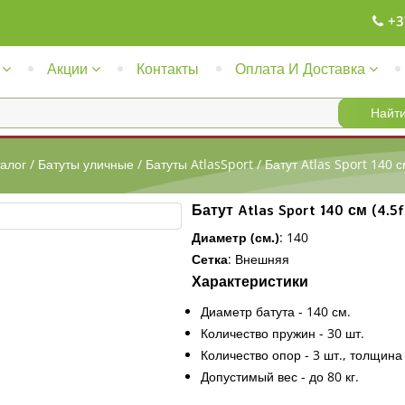
+3
Акции
Контакты
Оплата И Доставка
алог
/
Батуты уличные
/
Батуты AtlasSport
/
Батут Atlas Sport 140 с
Батут Atlas Sport 140 см (4.5
Диаметр (см.)
:
140
Сетка
:
Внешняя
Характеристики
Диаметр батута - 140 см.
Количество пружин - 30 шт.
Количество опор - 3 шт., толщина 
Допустимый вес - до 80 кг.