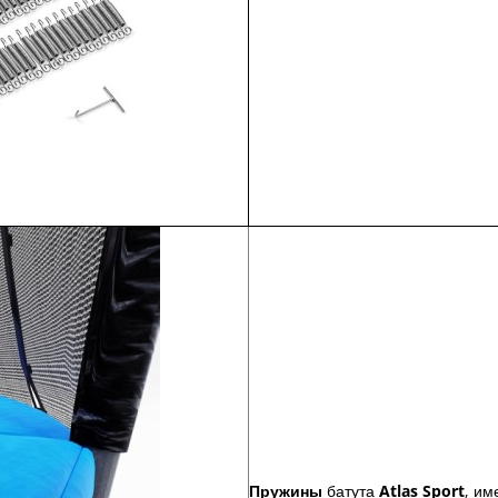
Пружины
батута
Atlas Sport
, и