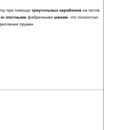
тну при помощи
треугольных карабинов
на петле,
-ю
плотными
фабричными
швами
, что полностью
крепления пружин