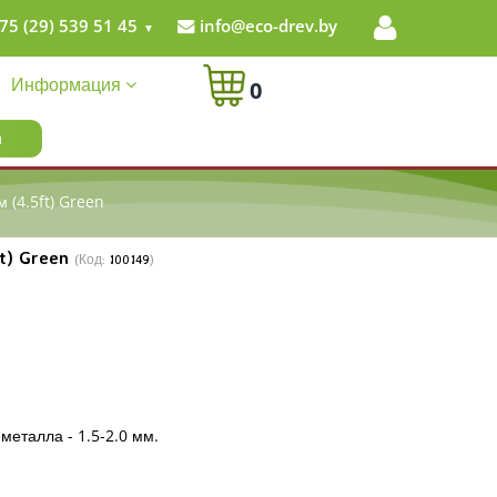
75 (29) 539 51 45
info@eco-drev.by
Информация
0
м (4.5ft) Green
ft) Green
(Код:
100149
)
металла - 1.5-2.0 мм.