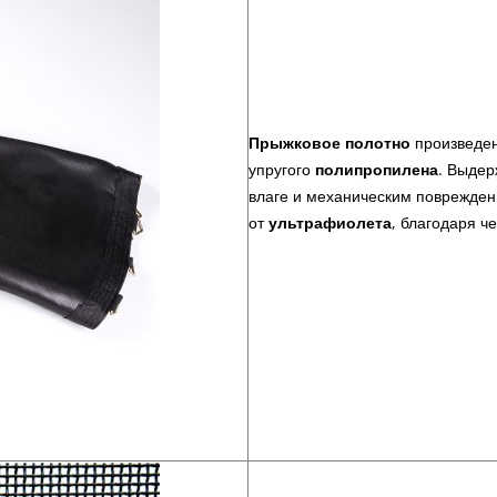
Прыжковое полотно
произведе
упругого
полипропилена
. Выдер
влаге и механическим поврежден
от
ультрафиолета
, благодаря ч