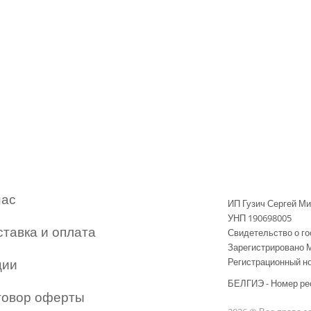
нас
ИП Гузич Сергей М
УНП 190698005
ставка и оплата
Свидетельство о го
Зарегистрировано 
ции
Регистрационный но
БЕЛГИЭ - Номер ре
говор оферты