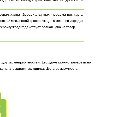
 (до 5 км. от МКАД) - 0 руб., Минский р-н. (до 10км. от
знал, халва - 2мес., халва max-4 мес., магнит, карта
епаха 8 мес., онлайн рассрочка до 6 месяцев и кредит
ассрочку/кредит действует полная цена на товар
других неприятностей. Его даже можно запереть на
ожены 3 выдвижных ящика. .Есть возможность