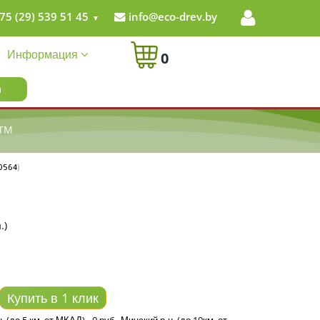
75 (29) 539 51 45
info@eco-drev.by
Информация
0
GTM
0564
)
.)
Купить в 1 клик