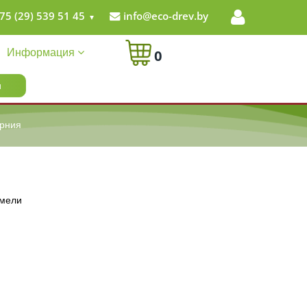
75 (29) 539 51 45
info@eco-drev.by
Информация
0
рния
амели