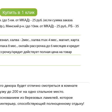
Купить в 1 клик
. (до 5 км. от МКАД) - 25 руб. (если сумма заказа
.), Минский р-н. (до 10км. от МКАД) - 25 руб., РБ - 35
знал, халва - 2мес., халва max-4 мес., магнит, карта
епаха 8 мес., онлайн рассрочка до 6 месяцев и кредит
ассрочку/кредит действует полная цена на товар
о декора будет отлично смотреться в комнате
зку до 200 кг на одно спальное место.
основанием из березовых ламелей, которое
й интерьер, способствующий полноценному отдыху!