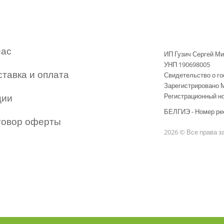
нас
ИП Гузич Сергей М
УНП 190698005
ставка и оплата
Свидетельство о го
Зарегистрировано 
ции
Регистрационный но
БЕЛГИЭ - Номер ре
говор оферты
2026 © Все права 