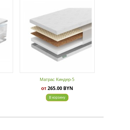
Матрас Киндер-5
Ма
от
265.00 BYN
от
В корзину