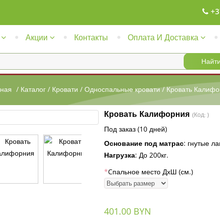
+3
Акции
Контакты
Оплата И Доставка
вная
/
Каталог
/
Кровати
/
Односпальные кровати
/
Кровать Калифо
Кровать Калифорния
(Код:
)
Под заказ (10 дней)
Основание под матрас
:
гнутые л
Нагрузка
:
До 200кг.
*
Cпальное место ДхШ (см.)
401.00 BYN