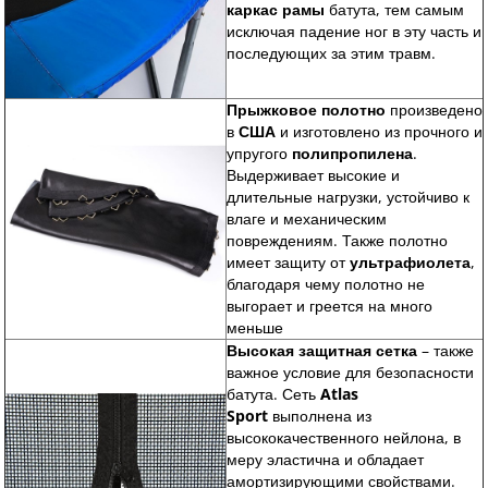
каркас рамы
батута, тем самым
исключая падение ног в эту часть и
последующих за этим травм.
Прыжковое полотно
произведено
в
США
и изготовлено из прочного и
упругого
полипропилена
.
Выдерживает высокие и
длительные нагрузки, устойчиво к
влаге и механическим
повреждениям. Также полотно
имеет защиту от
ультрафиолета
,
благодаря чему полотно не
выгорает и греется на много
меньше
Высокая защитная сетка
– также
важное условие для безопасности
батута. Сеть
Atlas
Sport
выполнена из
высококачественного нейлона, в
меру эластична и обладает
амортизирующими свойствами.