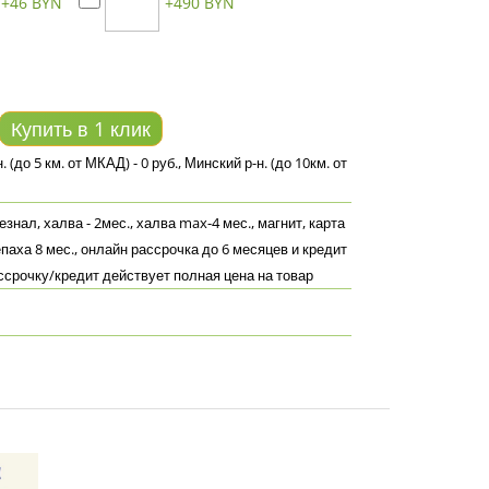
+46 BYN
+490 BYN
Купить в 1 клик
 (до 5 км. от МКАД) - 0 руб., Минский р-н. (до 10км. от
знал, халва - 2мес., халва max-4 мес., магнит, карта
епаха 8 мес., онлайн рассрочка до 6 месяцев и кредит
ассрочку/кредит действует полная цена на товар