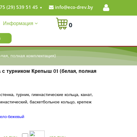
75 (29) 539 51 45
info@eco-drev.by
Информация
0
елая, полная комплектация)
 с турником Крепыш 01 (белая, полная
стенка, турник, гимнастические кольца, канат,
имнастический, баскетбольное кольцо, крепеж
бело-бежевый