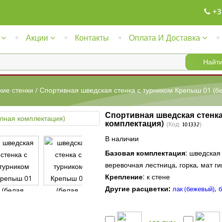
+3
Акции
Контакты
Оплата И Доставка
ие стенки
/
Спортивная шведская стенка с турником Крепыш 01 (б
Спортивная шведская стенка
комплектация)
(Код:
101332
)
В наличии
Базовая комплектация
:
шведская 
веревочная лестница, горка, мат г
Крепление
:
к стене
Другие расцветки:
,
лак (бежевый)