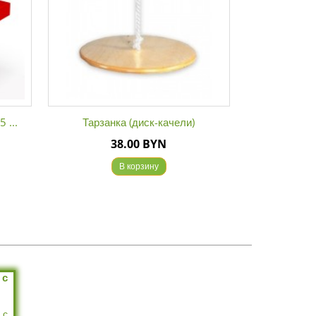
Тарзанка (диск-качели)
Горка для шведс
38.00 BYN
105.0
В корзину
В кор
 с